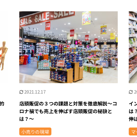
2021.12.17
2
的
店頭販促の３つの課題と対策を徹底解説〜コ
イ
ロナ禍でも売上を伸ばす店頭販促の秘訣と
は
は？〜
伸
小売りの現場
マ