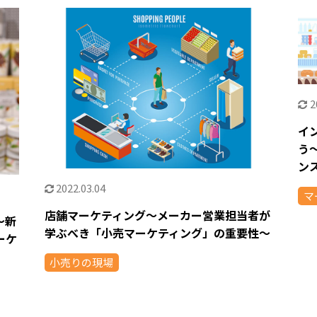
2
イ
う
ン
2022.03.04
マ
店舗マーケティング〜メーカー営業担当者が
～新
学ぶべき「小売マーケティング」の重要性〜
ーケ
小売りの現場