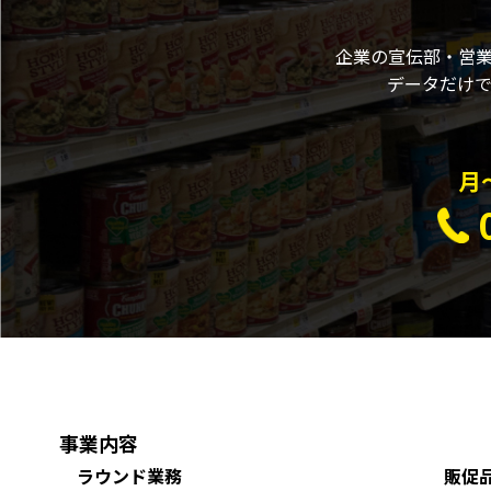
企業の宣伝部・営
データだけ
月〜
事業内容
ラウンド業務
販促